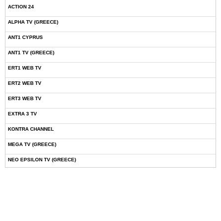
ACTION 24
ALPHA TV (GREECE)
ANT1 CYPRUS
ANT1 TV (GREECE)
ERT1 WEB TV
ERT2 WEB TV
ERT3 WEB TV
EXTRA 3 TV
KONTRA CHANNEL
MEGA TV (GREECE)
NEO EPSILON TV (GREECE)
NOVASPORTS WEB TV
OMEGA TV (CYPRUS)
ONETV (GREECE)
OPEN BEYOND TV (GREECE)