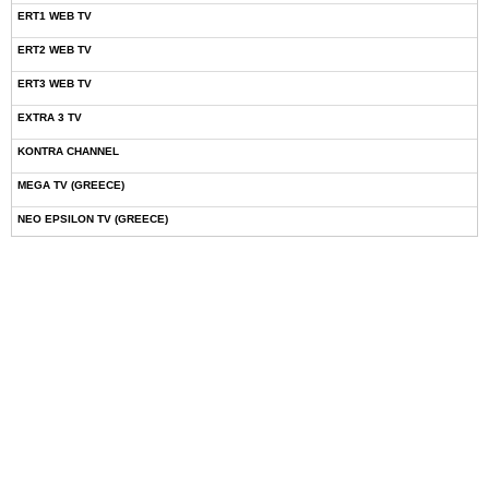
ERT1 WEB TV
ERT2 WEB TV
ERT3 WEB TV
EXTRA 3 TV
KONTRA CHANNEL
MEGA TV (GREECE)
NEO EPSILON TV (GREECE)
NOVASPORTS WEB TV
OMEGA TV (CYPRUS)
ONETV (GREECE)
OPEN BEYOND TV (GREECE)
SKAI TV (GREECE)
STAR TV (GREECE)
VOULI TV