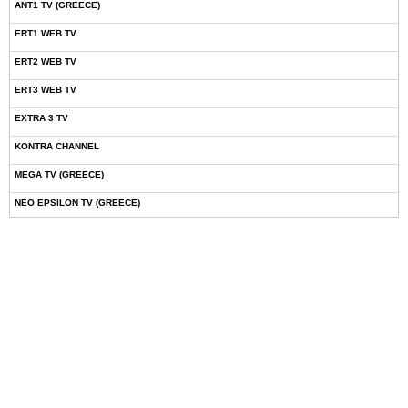
ANT1 TV (GREECE)
ERT1 WEB TV
ERT2 WEB TV
ERT3 WEB TV
EXTRA 3 TV
KONTRA CHANNEL
MEGA TV (GREECE)
NEO EPSILON TV (GREECE)
NOVASPORTS WEB TV
OMEGA TV (CYPRUS)
ONETV (GREECE)
OPEN BEYOND TV (GREECE)
SKAI TV (GREECE)
STAR TV (GREECE)
VOULI TV