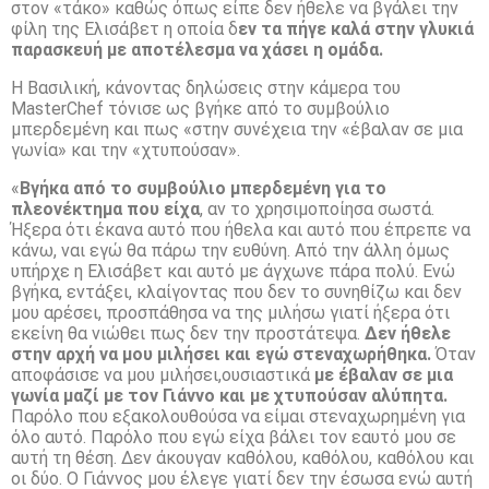
στον «τάκο» καθώς όπως είπε δεν ήθελε να βγάλει την
φίλη της Ελισάβετ η οποία δ
εν τα πήγε καλά στην γλυκιά
παρασκευή με αποτέλεσμα να χάσει η ομάδα.
Η Βασιλική, κάνοντας δηλώσεις στην κάμερα του
MasterChef τόνισε ως βγήκε από το συμβούλιο
μπερδεμένη και πως «στην συνέχεια την «έβαλαν σε μια
γωνία» και την «χτυπούσαν».
«
Βγήκα από το συμβούλιο μπερδεμένη για το
πλεονέκτημα που είχα
, αν το χρησιμοποίησα σωστά.
Ήξερα ότι έκανα αυτό που ήθελα και αυτό που έπρεπε να
κάνω, ναι εγώ θα πάρω την ευθύνη. Από την άλλη όμως
υπήρχε η Ελισάβετ και αυτό με άγχωνε πάρα πολύ. Ενώ
βγήκα, εντάξει, κλαίγοντας που δεν το συνηθίζω και δεν
μου αρέσει, προσπάθησα να της μιλήσω γιατί ήξερα ότι
εκείνη θα νιώθει πως δεν την προστάτεψα.
Δεν ήθελε
στην αρχή να μου μιλήσει και εγώ στεναχωρήθηκα.
Όταν
αποφάσισε να μου μιλήσει,ουσιαστικά
με έβαλαν σε μια
γωνία μαζί με τον Γιάννο και με χτυπούσαν αλύπητα.
Παρόλο που εξακολουθούσα να είμαι στεναχωρημένη για
όλο αυτό. Παρόλο που εγώ είχα βάλει τον εαυτό μου σε
αυτή τη θέση. Δεν άκουγαν καθόλου, καθόλου, καθόλου και
οι δύο. Ο Γιάννος μου έλεγε γιατί δεν την έσωσα ενώ αυτή