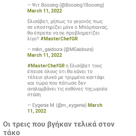
— Ψιτ Boooing (@Boooing1Boooing)
March 11, 2022
Eλισάβετ, μήπως το γεγονός πως
σε υποστηρίζει μόνο ο Μπόμπαινας,
θα έπρεπε να σε προβληματίζει
λίγο?
#MasterChefGR
— mikri_gaidoura (@MGaidoura)
March 11, 2022
#MasterChefGR
η Ελισάβετ τους
έπεισε όλους ότι θα κάνει το
τέλειο γλυκό με τριμμένο καντάφι
και τώρα που πάτωσε δεν
αναλαμβάνει τις ευθύνες της,ωραία
στάση
— Eygenia M. (@m_eygenia)
March
11, 2022
Οι τρεις που βγήκαν τελικά στον
τάκο