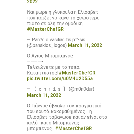
2022
Ναι μωρε η γλυκουλα η Ελισαβετ
που παιζει να κανε το χειροτερο
πιατο σε ολη την ομαδικη
#MasterChefGR
— Pan?️s o vasilias tis pt?️sis
(@panakios_logos)
March 11, 2022
Ο Άγιος Μπομπαινας
————-
Τελειώνετε με το τύπο.
Καταπτυστος!
#MasterChefGR
pic.twitter.com/u0M4U2D55a
— 【 ｃｈｒ１ｓ 】 (@m0n0dur)
March 11, 2022
Ο Γιάννος έβγαλε τον πραγματικό
του εαυτό..κακομαθημένος .. η
Ελισαβετ ταβανωσε και αν είναι στο
καλό.. και ο Μπομπενας
μπομπενας..
#MasterChefGR