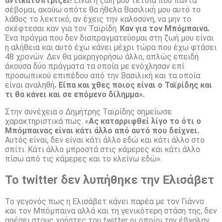
αντικατοπτρίζει!
Είναι η ζωή μου τέτοια που πάντα
σέβομαι, ακούω οπότε θα ήθελα Βασιλική μου αυτό το
λάθος το λεκτικό, αν έχεις την καλοσύνη, να μην το
σκέφτεσαι καν για τον Ταϊρίδη.
Καν για τον Μπόμπαινα.
Ένα πράγμα που δεν διαπραγματεύομαι στη ζωή μου είναι
η αλήθεια και αυτό έχω κάνει μέχρι τώρα που έχω φτάσει
48 χρονών. Δεν θα μακρηγορήσω άλλο, απλώς επειδή
άκουσα δύο πράγματα τα οποία με ενόχλησαν επί
προσωπικού επιπέδου από την Βασιλική και τα οποία
είναι αναληθή
. Είπα και χθες ποιος είναι ο Ταϊρίδης και
τι θα κάνει και σε επόμενο δίλημμα».
Στην συνέχεια ο Δημήτρης Ταϊρίδης σημείωσε
χαρακτηριστικά πως. «
Ας καταρριφθεί λίγο το ότι ο
Μπόμπαινας είναι κάτι άλλο από αυτό που δείχνει.
Αυτός είναι, δεν είναι κάτι άλλο εδώ και κάτι άλλο στο
σπίτι. Κάτι άλλο μπροστά στις κάμερες και κάτι άλλο
πίσω από τις κάμερες και το κλείνω εδώ».
Το twitter δεν λυπήθηκε την Ελισάβετ
Το γεγονός πως η Ελισάβετ κάνει παρέα με τον Γιάννο
και τον Μπόμπαινα αλλά και τη γενικότερη στάση της, δεν
αρέσει στους χρήστες του twitter οι οποίοι την έβγαλαν