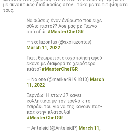
με συνοπτικές διαδικασίες στον… τάκο με τα τιτιβίσματα
τους.
Να σώσεις έναν άνθρωπο που είχε
άθλιο πιάτο?? Άσε μας ρε Γιαννο
από εδώ.
#MasterChefGR
— sxoliazontas (@sxoliazontas)
March 11, 2022
Γιατί θεωρείται στοχοποίηση αφού
έκανε με διαφορά το χειρότερο
πιάτο?
#MasterChefGR
— No one (@marika49191813)
March
11, 2022
Ξερνάω! Η ετων 37 κανει
κολλητικια με τον τρελο κ το
τσιράκι του για να της κανουν πατ-
πατ στην πλατουλα!
#MasterChefGR
— Anteleid (@AnteleidP)
March 11,