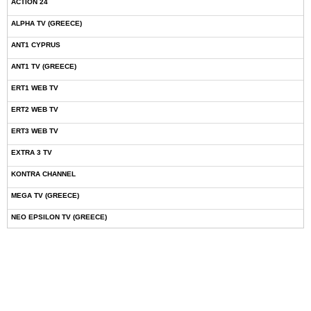
ACTION 24
ALPHA TV (GREECE)
ANT1 CYPRUS
ANT1 TV (GREECE)
ERT1 WEB TV
ERT2 WEB TV
ERT3 WEB TV
EXTRA 3 TV
KONTRA CHANNEL
MEGA TV (GREECE)
NEO EPSILON TV (GREECE)
NOVASPORTS WEB TV
OMEGA TV (CYPRUS)
ONETV (GREECE)
OPEN BEYOND TV (GREECE)