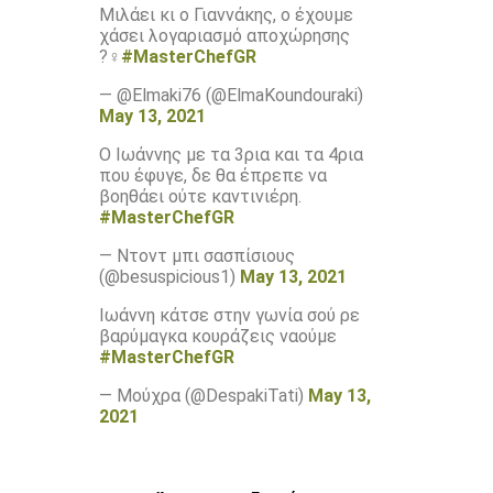
Μιλάει κι ο Γιαννάκης, ο έχουμε
χάσει λογαριασμό αποχώρησης
?‍♀️
#MasterChefGR
— @Elmaki76 (@ElmaKoundouraki)
May 13, 2021
Ο Ιωάννης με τα 3ρια και τα 4ρια
που έφυγε, δε θα έπρεπε να
βοηθάει ούτε καντινιέρη.
#MasterChefGR
— Ντοντ μπι σασπίσιους
(@besuspicious1)
May 13, 2021
Ιωάννη κάτσε στην γωνία σού ρε
βαρύμαγκα κουράζεις ναούμε
#MasterChefGR
— Μούχρα (@DespakiTati)
May 13,
2021