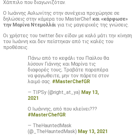
Χάππιλο που διαγωνιζόταν.
Ο Ιωάννης Αυλωνίτης στην συνέχεια προχώρησε σε
δηλώσεις στην κάμερα του MasterChef
και «κάρφωσε»
την Μαρίνα Ντεμολλάι
για τις μαγειρικές της γνώσεις.
Οι χρήστες του twitter δεν είδαν με καλό μάτι την κίνηση
του Ιωάννη και δεν πείστηκαν από τις καλές του
προθέσεις.
Πάνω από το κεφάλι του Παύλου θα
λύσουν Γιάννης και Μαρίνα τις
διαφορές τους; Τραβάτε παραπέρα
να φαγωθειτε, μην τον πάρετε στον
λαιμό σας.
#MasterChefGR
— TIPSy (@right_at_ya)
May 13,
2021
Ο Ιωάννης, από που κλείνει???
#MasterChefGR
— TheHauntedMask
(@_TheHauntedMask)
May 13, 2021