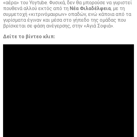
«αέρα» του Yoytube. Φυσικά, δεν θα μπορούσε να γυριστεί
πουθενά αλλού εκτός από τη
Νέα Φιλαδέλφεια
, με τη
συμμετοχή «κιτρινόμαυρων» οπαδών, ενώ κάποια από τα
γυρίσματα έγιναν και μέσα στο γήπεδο της ομάδας που
βρίσκεται σε φάση ανέγερσης, στην «Αγιά Σοφιά».
Δείτε το βίντεο κλιπ: