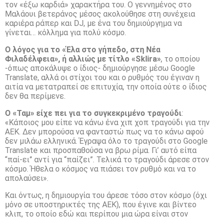
τον «έξω καρδιά» χαρακτήρα του. Ο γεννημένος στο
Μαλάουι βετεράνος μέσος ακολούθησε στη συνέχεια
καριέρα ράπερ και DJ, με ένα του δημιούργημα να
γίνεται… κόλλημα για πολύ κόσμο.
Ο λόγος για το «Έλα στο γήπεδο, στη Νέα
Φιλαδέλφεια», ή αλλιώς με τίτλο «Sklira»
, το οποίου
-όπως αποκάλυψε ο ίδιος- δημιούργησε μέσω Google
Translate, αλλά οι στίχοι του και ο ρυθμός του έγιναν η
αιτία να μετατραπεί σε επιτυχία, την οποία ούτε ο ίδιος
δεν θα περίμενε.
Ο «Ταμ» είχε πει για το συγκεκριμένο τραγούδι
:
«Κάποιος μου είπε να κάνω ένα χιπ χοπ τραγούδι για την
ΑΕΚ. Δεν μπορούσα να φανταστώ πως να το κάνω αφού
δεν μιλάω ελληνικά. Έγραψα όλο το τραγούδι στο Google
Translate και προσπαθούσα να βρω ρίμα. Γι’ αυτό είπα
“παί-ει” αντί για “παίζει”. Τελικά το τραγούδι άρεσε στον
κόσμο. Ήθελα ο κόσμος να πιάσει τον ρυθμό και να το
απολαύσει».
Και όντως, η δημιουργία του άρεσε τόσο στον κόσμο (όχι
μόνο σε υποστηρικτές της ΑΕΚ), που έγινε και βίντεο
κλιπ, το οποίο εδώ και περίπου μια ώρα είναι στον