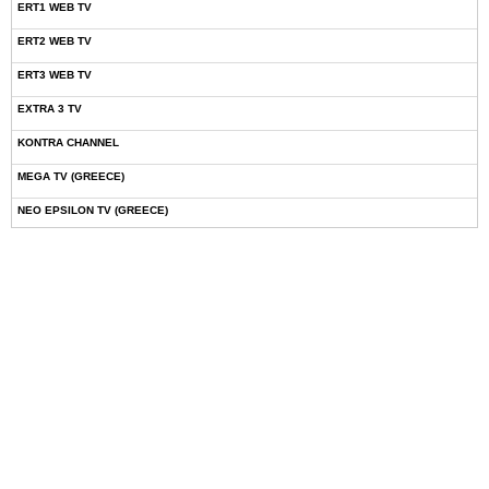
ERT1 WEB TV
ERT2 WEB TV
ERT3 WEB TV
EXTRA 3 TV
KONTRA CHANNEL
MEGA TV (GREECE)
NEO EPSILON TV (GREECE)
NOVASPORTS WEB TV
OMEGA TV (CYPRUS)
ONETV (GREECE)
OPEN BEYOND TV (GREECE)
SKAI TV (GREECE)
STAR TV (GREECE)
VOULI TV
ΕΛΛΗΝΙΚΕΣ ΤΑΙΝΙΕΣ ΟΝ DEMAND