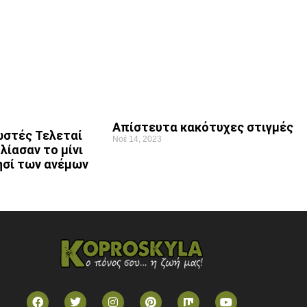
Απίστευτα κακότυχες στιγμές
ωστές Τελεταί
Νοέ 14, 2023
ίασαν το μίνι
ησί των ανέμων