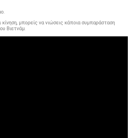
ο.
ι κίνηση, μπορείς να νιώσεις κάποια συμπαράσταση
ου Βιετνάμ.