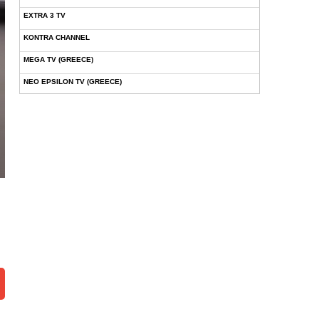
EXTRA 3 TV
KONTRA CHANNEL
MEGA TV (GREECE)
NEO EPSILON TV (GREECE)
NOVASPORTS WEB TV
OMEGA TV (CYPRUS)
ONETV (GREECE)
OPEN BEYOND TV (GREECE)
SKAI TV (GREECE)
STAR TV (GREECE)
VOULI TV
ΕΛΛΗΝΙΚΕΣ ΤΑΙΝΙΕΣ ΟΝ DEMAND
ΝΕΑ ΤΗΛΕΟΡΑΣΗ ΚΡΗΤΗΣ