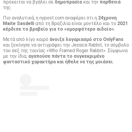
πρόκειται να βγάλει σε
δημοπρασία
και την
παρθενιά
της.
Πιο αναλυτικά, η nypost.com αναφέρει ότι η
24χρονη
Maite Sasdelli
από τη Βραζιλία είναι μοντέλο και το
2021
κέρδισε το βραβείο για το «ομορφότερο αιδοίο»
.
Μετά από λίγο καιρό
άνοιξε λογαριασμό στο OnlyFans
και ξεκίνησε να αντιγράφει την Jessica Rabbit, το σύμβολο
του σεξ της ταινίας «Who Framed Roger Rabbit». Σύμφωνα
με την ίδια,
αγαπούσε πάντα το συγκεκριμένο
φανταστικό χαρακτήρα και ήθελε να της μοιάσει
.