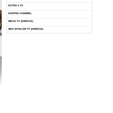
EXTRA 3 TV
KONTRA CHANNEL
MEGA TV (GREECE)
NEO EPSILON TV (GREECE)
NOVASPORTS WEB TV
OMEGA TV (CYPRUS)
ONETV (GREECE)
OPEN BEYOND TV (GREECE)
SKAI TV (GREECE)
STAR TV (GREECE)
VOULI TV
ΕΛΛΗΝΙΚΕΣ ΤΑΙΝΙΕΣ ΟΝ DEMAND
ΝΕΑ ΤΗΛΕΟΡΑΣΗ ΚΡΗΤΗΣ