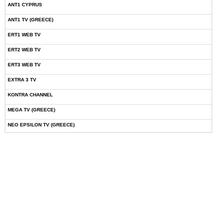
ANT1 CYPRUS
ANT1 TV (GREECE)
ERT1 WEB TV
ERT2 WEB TV
ERT3 WEB TV
EXTRA 3 TV
KONTRA CHANNEL
MEGA TV (GREECE)
NEO EPSILON TV (GREECE)
NOVASPORTS WEB TV
OMEGA TV (CYPRUS)
ONETV (GREECE)
OPEN BEYOND TV (GREECE)
SKAI TV (GREECE)
STAR TV (GREECE)