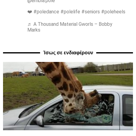
@embla.pole
❤️ #poledance #polelife #seniors #poleheels
♬ A Thousand Material Gworls – Bobby
Marks
Ίσως σε ενδιαφέρουν