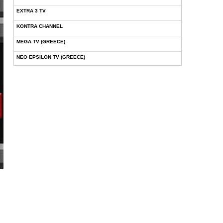
EXTRA 3 TV
KONTRA CHANNEL
MEGA TV (GREECE)
NEO EPSILON TV (GREECE)
NOVASPORTS WEB TV
OMEGA TV (CYPRUS)
ONETV (GREECE)
OPEN BEYOND TV (GREECE)
SKAI TV (GREECE)
STAR TV (GREECE)
VOULI TV
ΕΛΛΗΝΙΚΕΣ ΤΑΙΝΙΕΣ ΟΝ DEMAND
ΝΕΑ ΤΗΛΕΟΡΑΣΗ ΚΡΗΤΗΣ