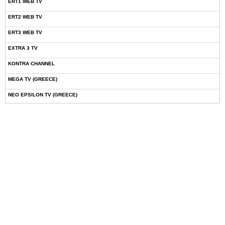
ERT1 WEB TV
ERT2 WEB TV
ERT3 WEB TV
EXTRA 3 TV
KONTRA CHANNEL
MEGA TV (GREECE)
NEO EPSILON TV (GREECE)
NOVASPORTS WEB TV
OMEGA TV (CYPRUS)
ONETV (GREECE)
OPEN BEYOND TV (GREECE)
SKAI TV (GREECE)
STAR TV (GREECE)
VOULI TV
ΕΛΛΗΝΙΚΕΣ ΤΑΙΝΙΕΣ ΟΝ DEMAND