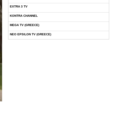
EXTRA 3 TV
KONTRA CHANNEL
MEGA TV (GREECE)
NEO EPSILON TV (GREECE)
NOVASPORTS WEB TV
OMEGA TV (CYPRUS)
ONETV (GREECE)
OPEN BEYOND TV (GREECE)
SKAI TV (GREECE)
STAR TV (GREECE)
VOULI TV
ΕΛΛΗΝΙΚΕΣ ΤΑΙΝΙΕΣ ΟΝ DEMAND
ΝΕΑ ΤΗΛΕΟΡΑΣΗ ΚΡΗΤΗΣ