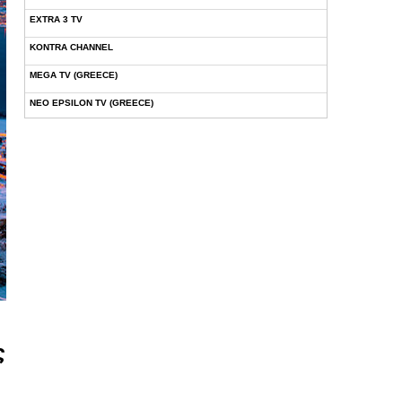
EXTRA 3 TV
KONTRA CHANNEL
MEGA TV (GREECE)
NEO EPSILON TV (GREECE)
NOVASPORTS WEB TV
OMEGA TV (CYPRUS)
ONETV (GREECE)
OPEN BEYOND TV (GREECE)
SKAI TV (GREECE)
STAR TV (GREECE)
VOULI TV
ΕΛΛΗΝΙΚΕΣ ΤΑΙΝΙΕΣ ΟΝ DEMAND
ς
ΝΕΑ ΤΗΛΕΟΡΑΣΗ ΚΡΗΤΗΣ