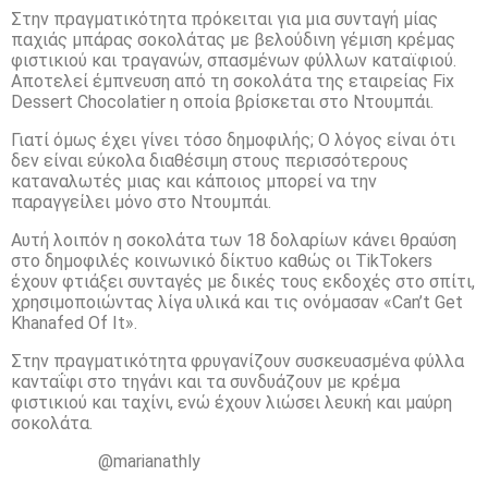
Στην πραγματικότητα πρόκειται για μια συνταγή μίας
παχιάς μπάρας σοκολάτας με βελούδινη γέμιση κρέμας
φιστικιού και τραγανών, σπασμένων φύλλων καταϊφιού.
Αποτελεί έμπνευση από τη σοκολάτα της εταιρείας Fix
Dessert Chocolatier η οποία βρίσκεται στο Ντουμπάι.
Γιατί όμως έχει γίνει τόσο δημοφιλής; Ο λόγος είναι ότι
δεν είναι εύκολα διαθέσιμη στους περισσότερους
καταναλωτές μιας και κάποιος μπορεί να την
παραγγείλει μόνο στο Ντουμπάι.
Αυτή λοιπόν η σοκολάτα των 18 δολαρίων κάνει θραύση
στο δημοφιλές κοινωνικό δίκτυο καθώς οι TikTokers
έχουν φτιάξει συνταγές με δικές τους εκδοχές στο σπίτι,
χρησιμοποιώντας λίγα υλικά και τις ονόμασαν «Can’t Get
Khanafed Of It».
Στην πραγματικότητα φρυγανίζουν συσκευασμένα φύλλα
κανταΐφι στο τηγάνι και τα συνδυάζουν με κρέμα
φιστικιού και ταχίνι, ενώ έχουν λιώσει λευκή και μαύρη
σοκολάτα.
@marianathly