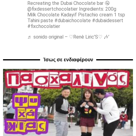
Recreating the Dubai Chocolate bar 🤤
@fixdessertchocolatier Ingredients: 200g
Milk Chocolate Kadayif Pistachio cream 1 tsp
Tahini paste #dubaichocolate #dubaidessert
#fixchocolatier
♬ sonido original – ♡Renè Liric’S♡ 🎶’
Ίσως σε ενδιαφέρουν