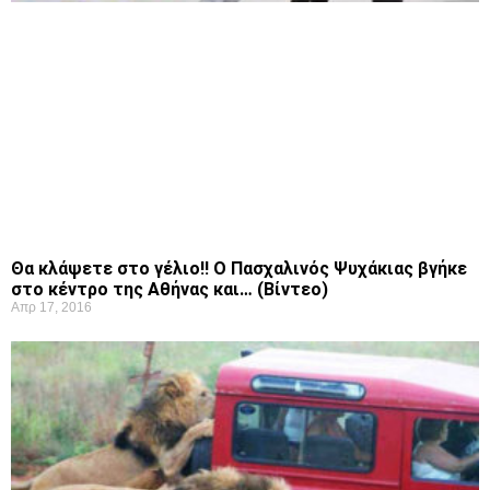
Θα κλάψετε στο γέλιο!! Ο Πασχαλινός Ψυχάκιας βγήκε
στο κέντρο της Αθήνας και… (Βίντεο)
Απρ 17, 2016