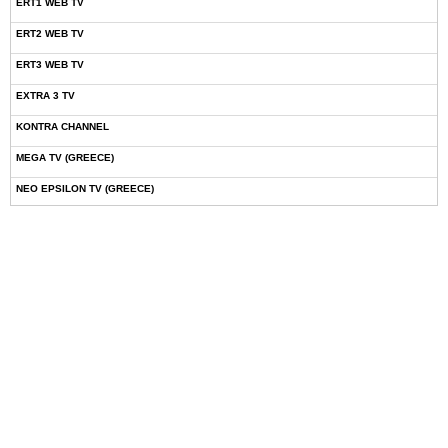
ERT1 WEB TV
ERT2 WEB TV
ERT3 WEB TV
EXTRA 3 TV
KONTRA CHANNEL
MEGA TV (GREECE)
NEO EPSILON TV (GREECE)
NOVASPORTS WEB TV
OMEGA TV (CYPRUS)
ONETV (GREECE)
OPEN BEYOND TV (GREECE)
SKAI TV (GREECE)
STAR TV (GREECE)
VOULI TV
ΕΛΛΗΝΙΚΕΣ ΤΑΙΝΙΕΣ ΟΝ DEMAND