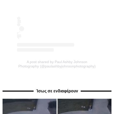
A post shared by Paul Ashby Johnson
Photography (@paulashbyjohnsonphotography)
Ίσως σε ενδιαφέρουν