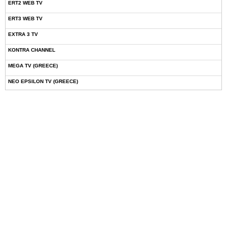
ERT2 WEB TV
ERT3 WEB TV
EXTRA 3 TV
KONTRA CHANNEL
MEGA TV (GREECE)
NEO EPSILON TV (GREECE)
NOVASPORTS WEB TV
OMEGA TV (CYPRUS)
ONETV (GREECE)
OPEN BEYOND TV (GREECE)
SKAI TV (GREECE)
STAR TV (GREECE)
VOULI TV
ΕΛΛΗΝΙΚΕΣ ΤΑΙΝΙΕΣ ΟΝ DEMAND
ΝΕΑ ΤΗΛΕΟΡΑΣΗ ΚΡΗΤΗΣ