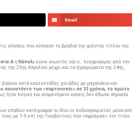
Email
τις κλήσεις που κόπηκαν τη βραδιά της φιέστας τίτλου της
erie A
η
Νάπολι
έγινε γνωστός και ο… λογαριασμός από την
χτας της 23ης Απριλίου μέχρι και τα ξημερώματα της 24ης,
βγήκαν κατά εκατοντάδες χιλιάδες με μηχανάκια και
ο σκουντέντο των «παρτενοπέι» σε 33 χρόνια, το πρώτο
ως ήταν λογικό και αναμενόμενο κανείς δεν έδωσε σημασία
ων οπαδών κατέγραψαν οι ίδιοι οι ποδοσφαιριστές μέσα απ
τους με 1-0 επί της Γιουβέντους που «σφράγισε» τον τίτλο.