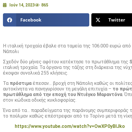
Ιούν 14, 2023
865
Facebook
Twitter
Η ιταλική τροχαία έβαλε στα ταμεία της 106.000 ευρώ από 
Νάπολι
Σχεδόν δύο μήνες αφότου κατέκτησε το πρωτάθλημα της
S
ιταλική τροχαία. Τα όργανα της τάξης στη διάρκεια της νύ
έκοψαν συνολικά 255 κλήσεις.
Τα
πρόστιμα
έπεσαν… βροχή στη Νάπολη καθώς οι πολίτες 
αυτοκίνητα να πανηγυρίσουν τη μεγάλη επιτυχία –
το πρώτ
πρωτάθλημα από την εποχή του Ντιέγκο Μαραντόνα
. Όπ
στον κώδικα οδικής κυκλοφορίας.
Ένα από τα… παραδείγματα της παράνομης συμπεριφοράς τ
το πούλμαν καθώς επέστρεφαν από το Τορίνο μετά τη νίκη 
https://www.youtube.com/watch?v=OwXP0yBIJko