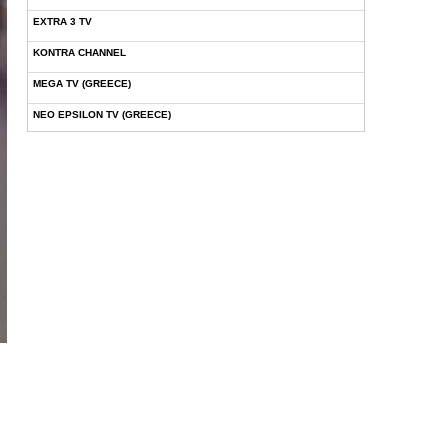
EXTRA 3 TV
KONTRA CHANNEL
MEGA TV (GREECE)
NEO EPSILON TV (GREECE)
NOVASPORTS WEB TV
OMEGA TV (CYPRUS)
ONETV (GREECE)
OPEN BEYOND TV (GREECE)
SKAI TV (GREECE)
STAR TV (GREECE)
VOULI TV
ΕΛΛΗΝΙΚΕΣ ΤΑΙΝΙΕΣ ΟΝ DEMAND
ΝΕΑ ΤΗΛΕΟΡΑΣΗ ΚΡΗΤΗΣ