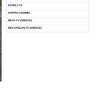
EXTRA 3 TV
KONTRA CHANNEL
MEGA TV (GREECE)
NEO EPSILON TV (GREECE)
NOVASPORTS WEB TV
OMEGA TV (CYPRUS)
ONETV (GREECE)
OPEN BEYOND TV (GREECE)
SKAI TV (GREECE)
STAR TV (GREECE)
VOULI TV
ΕΛΛΗΝΙΚΕΣ ΤΑΙΝΙΕΣ ΟΝ DEMAND
ΝΕΑ ΤΗΛΕΟΡΑΣΗ ΚΡΗΤΗΣ