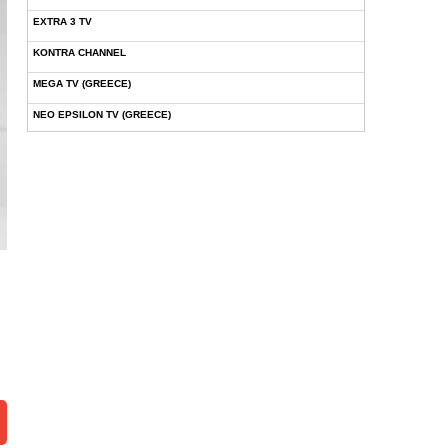
EXTRA 3 TV
KONTRA CHANNEL
MEGA TV (GREECE)
NEO EPSILON TV (GREECE)
NOVASPORTS WEB TV
OMEGA TV (CYPRUS)
ONETV (GREECE)
OPEN BEYOND TV (GREECE)
SKAI TV (GREECE)
STAR TV (GREECE)
VOULI TV
ΕΛΛΗΝΙΚΕΣ ΤΑΙΝΙΕΣ ΟΝ DEMAND
ΝΕΑ ΤΗΛΕΟΡΑΣΗ ΚΡΗΤΗΣ