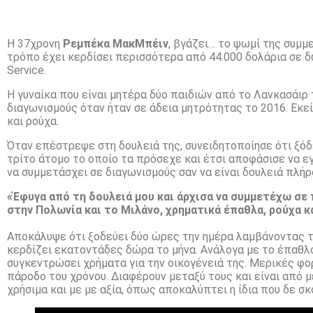
Η 37χρονη
Ρεμπέκα ΜακΜπέιν
, βγάζει… το ψωμί της συμμ
τρόπο έχει κερδίσει περισσότερα από 44.000 δολάρια σε 
Service.
Η γυναίκα που είναι μητέρα δύο παιδιών από το Λανκασάιρ 
διαγωνισμούς όταν ήταν σε άδεια μητρότητας το 2016. Εκε
και ρούχα.
Όταν επέστρεψε στη δουλειά της, συνειδητοποίησε ότι ξόδ
τρίτο άτομο το οποίο τα πρόσεχε και έτσι αποφάσισε να εγ
να συμμετάσχει σε διαγωνισμούς σαν να είναι δουλειά πλή
«Έφυγα από τη δουλειά μου και άρχισα να συμμετέχω σε
στην Πολωνία και το Μιλάνο, χρηματικά έπαθλα, ρούχα κα
Αποκάλυψε ότι ξοδεύει δύο ώρες την ημέρα λαμβάνοντας τη
κερδίζει εκατοντάδες δώρα το μήνα. Ανάλογα με το έπαθλο,
συγκεντρώσει χρήματα για την οικογένειά της. Μερικές φο
πάροδο του χρόνου. Διαφέρουν μεταξύ τους και είναι από 
χρήσιμα και με με αξία, όπως αποκαλύπτει η ίδια που δε σ