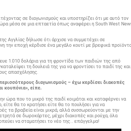
ετέχοντας σε διαγωνισμούς και υποστηρίζει ότι με αυτό τον
δώρα μέσα σε μια επταετία όπως αναφέρει η South West New
της Αγγλίας δήλωσε ότι άρχισε να συμμετέχει σε
ίνη την εποχή κέρδισε ένα μεγάλο κουτί με βρεφικά προϊόντ
ευε 1.010 δολάρια για τη φροντίδα των παιδιών της από
καταλείψει τη δουλειά της για να φροντίσει το παιδί της και
ρους απασχόλησης.
 περισσότερους διαγωνισμούς – έχω κερδίσει διακοπές
ι κουπόνια», είπε.
ν ώρα που το μικρό της παιδί κοιμάται και καταφέρνει να
 είτε θα το κρατήσει είτε θα το πουλήσει για να
ρές τα βραβεία είναι μικρά, αλλά συσσωρεύονται με την
μετρητά σε δωροκάρτες, μέχρι διακοπές και ρούχα, όλα
κοπεύει να σταματήσει το νέο της… επάγγελμα!