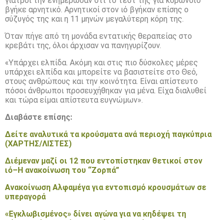
γιατροί την ενημέρωσαν ότι το τεστ της για κορωνοϊό
βγήκε αρνητικό. Αρνητικοί στον ιό βγήκαν επίσης ο
σύζυγός της και η 11 μηνών μεγαλύτερη κόρη της.
Όταν πήγε από τη μονάδα εντατικής θεραπείας στο
κρεβάτι της, όλοι άρχισαν να πανηγυρίζουν.
«Υπάρχει ελπίδα. Ακόμη και στις πιο δύσκολες μέρες
υπάρχει ελπίδα και μπορείτε να βασιστείτε στο Θεό,
στους ανθρώπους και την κοινότητα. Είναι απίστευτο
πόσοι άνθρωποι προσευχήθηκαν για μένα. Είχα διαλυθεί
και τώρα είμαι απίστευτα ευγνώμων».
Διαβάστε επίσης:
Δείτε αναλυτικά τα κρούσματα ανά περιοχή παγκύπρια
(ΧΑΡΤΗΣ/ΛΙΣΤΕΣ)
Διέμεναν μαζί οι 12 που εντοπίστηκαν θετικοί στον
ιό–Η ανακοίνωση του “Ζορπά”
Ανακοίνωση Αλφαμέγα για εντοπισμό κρουσμάτων σε
υπεραγορά
«Εγκλωβισμένος» δίνει αγώνα για να κηδέψει τη