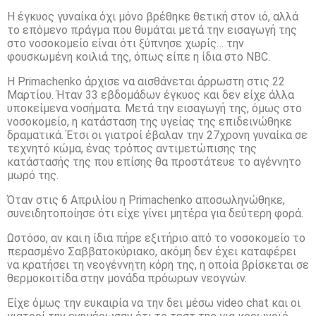
Η έγκυος γυναίκα όχι μόνο βρέθηκε θετική στον ιό, αλλά
το επόμενο πράγμα που θυμάται μετά την εισαγωγή της
στο νοσοκομείο είναι ότι ξύπνησε χωρίς… την
φουσκωμένη κοιλιά της, όπως είπε η ίδια στο NBC.
Η Primachenko άρχισε να αισθάνεται άρρωστη στις 22
Μαρτίου. Ήταν 33 εβδομάδων έγκυος και δεν είχε άλλα
υποκείμενα νοσήματα. Μετά την εισαγωγή της, όμως στο
νοσοκομείο, η κατάσταση της υγείας της επιδεινώθηκε
δραματικά. Έτσι οι γιατροί έβαλαν την 27χρονη γυναίκα σε
τεχνητό κώμα, ένας τρόπος αντιμετώπισης της
κατάστασής της που επίσης θα προστάτευε το αγέννητο
μωρό της.
Όταν στις 6 Απριλίου η Primachenko αποσωληνώθηκε,
συνειδητοποίησε ότι είχε γίνει μητέρα για δεύτερη φορά.
Ωστόσο, αν και η ίδια πήρε εξιτήριο από το νοσοκομείο το
περασμένο Σαββατοκύριακο, ακόμη δεν έχει καταφέρει
να κρατήσει τη νεογέννητη κόρη της, η οποία βρίσκεται σε
θερμοκοιτίδα στην μονάδα πρόωρων νεογνών.
Είχε όμως την ευκαιρία να την δει μέσω video chat και οι