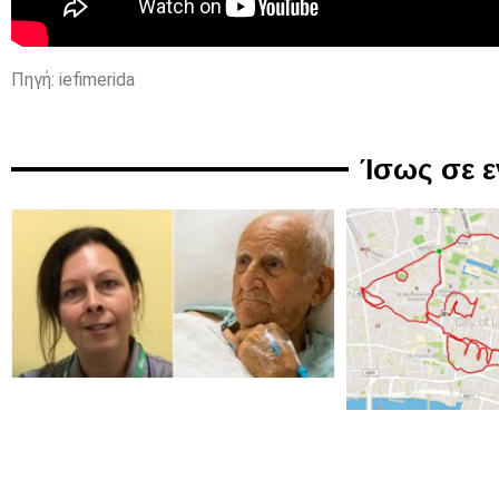
Πηγή: iefimerida
Ίσως σε 