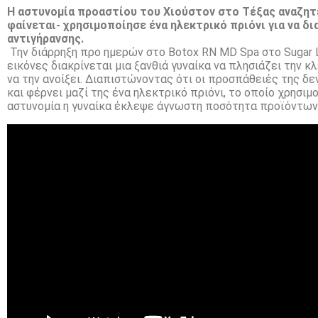
H αστυνομία προαστίου του Χιούστον στο Τέξας αναζητ
φαίνεται- χρησιμοποίησε ένα ηλεκτρικό πριόνι για να δια
αντιγήρανσης.
Την διάρρηξη προ ημερών στο Botox RN MD Spa στο Sugar 
εικόνες διακρίνεται μια ξανθιά γυναίκα να πλησιάζει την 
να την ανοίξει. Διαπιστώνοντας ότι οι προσπάθειές της δε
και φέρνει μαζί της ένα ηλεκτρικό πριόνι, το οποίο χρησιμ
αστυνομία η γυναίκα έκλεψε άγνωστη ποσότητα προϊόντων