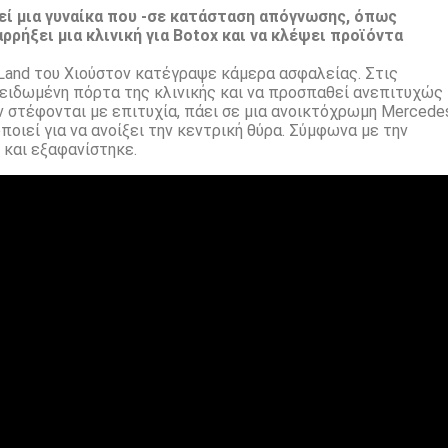
εί μια γυναίκα που -σε κατάσταση απόγνωσης, όπως
ρρήξει μια κλινική για Botox και να κλέψει προϊόντα
Land του Χιούστον κατέγραψε κάμερα ασφαλείας. Στις
κλειδωμένη πόρτα της κλινικής και να προσπαθεί ανεπιτυχώς
ν στέφονται με επιτυχία, πάει σε μια ανοικτόχρωμη Mercede
οποιεί για να ανοίξει την κεντρική θύρα. Σύμφωνα με την
 και εξαφανίστηκε.