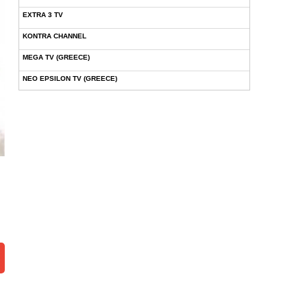
EXTRA 3 TV
KONTRA CHANNEL
MEGA TV (GREECE)
NEO EPSILON TV (GREECE)
NOVASPORTS WEB TV
OMEGA TV (CYPRUS)
ONETV (GREECE)
OPEN BEYOND TV (GREECE)
SKAI TV (GREECE)
STAR TV (GREECE)
VOULI TV
ΕΛΛΗΝΙΚΕΣ ΤΑΙΝΙΕΣ ΟΝ DEMAND
ΝΕΑ ΤΗΛΕΟΡΑΣΗ ΚΡΗΤΗΣ