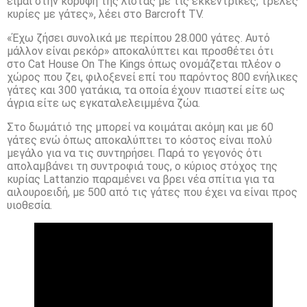
είμαι στην κορυφή της λίστας με τις εκκεντρικές, τρελές
κυρίες με γάτες», λέει στο Barcroft TV.
«Έχω ζήσει συνολικά με περίπου 28.000 γάτες. Αυτό
μάλλον είναι ρεκόρ» αποκαλύπτει και προσθέτει ότι
στο Cat House On The Kings όπως ονομάζεται πλέον ο
χώρος που ζει, φιλοξενεί επί του παρόντος 800 ενήλικες
γάτες και 300 γατάκια, τα οποία έχουν πιαστεί είτε ως
άγρια είτε ως εγκαταλελειμμένα ζώα.
Στο δωμάτιό της μπορεί να κοιμάται ακόμη και με 60
γάτες ενώ όπως αποκαλύπτει το κόστος είναι πολύ
μεγάλο για να τις συντηρήσει. Παρά το γεγονός ότι
απολαμβάνει τη συντροφιά τους, ο κύριος στόχος της
κυρίας Lattanzio παραμένει να βρει νέα σπίτια για τα
αιλουροειδή, με 500 από τις γάτες που έχει να είναι προς
υιοθεσία.