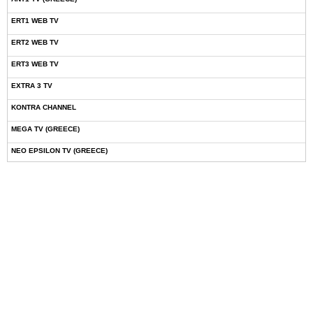
ERT1 WEB TV
ERT2 WEB TV
ERT3 WEB TV
EXTRA 3 TV
KONTRA CHANNEL
MEGA TV (GREECE)
NEO EPSILON TV (GREECE)
NOVASPORTS WEB TV
OMEGA TV (CYPRUS)
ONETV (GREECE)
OPEN BEYOND TV (GREECE)
SKAI TV (GREECE)
STAR TV (GREECE)
VOULI TV