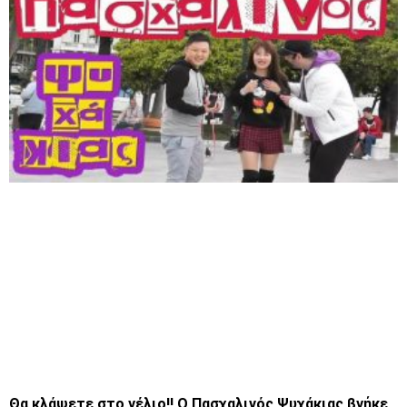
Θα κλάψετε στο γέλιο!! Ο Πασχαλινός Ψυχάκιας βγήκε