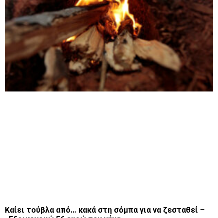
Καίει τούβλα από… κακά στη σόμπα για να ζεσταθεί –