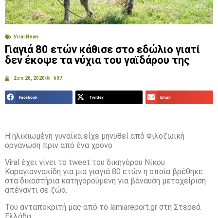
Viral News
Γιαγιά 80 ετών κάθισε στο εδώλιο γιατί
δεν έκοψε τα νύχια του γαϊδάρου της
Σεπ 26, 2020
607
Facebook
Twitter
Email
Η ηλικιωμένη γυναίκα είχε μηνυθεί από Φιλοζωική
οργάνωση πριν από ένα χρόνο
Viral έχει γίνει το tweet του δικηγόρου Νίκου
Καραγιαννακίδη για μια γιαγιά 80 ετών η οποία βρέθηκε
στα δικαστήρια κατηγορούμενη για βάναυση μεταχείριση
απέναντι σε ζώο.
Του ανταποκριτή μας από το lamiareport.gr στη Στερεά
Ελλάδα