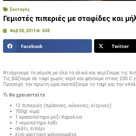
Συνταγές
Γεμιστές πιπεριές με σταφίδες και μή
Φεβ 28, 2011
638
Facebook
Twitter
Φτιάχνουμε τη γέμιση με όλα τα υλικά και γεμίζουμε τις π
Τις βάζουμε σε ταψί χωρίς νερό και ψήνουμε στους 200 C γ
Προσοχή: την πρώτη ώρα σκεπάζουμε το ταψί και την υπόλ
Τι θα χρειαστείτε
12 πιπεριές (πράσινες, κόκκινες, κίτρινες)
700gr. κιμά
1 κρασοπότηρο ρύζι Καρολίνα
1 νεροπότηρο λάδι
αλάτι, πιπέρι
λίγο μαϊντανό ψιλοκομμένο