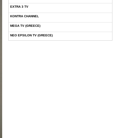
EXTRA 3 TV
KONTRA CHANNEL
MEGA TV (GREECE)
NEO EPSILON TV (GREECE)
NOVASPORTS WEB TV
OMEGA TV (CYPRUS)
ONETV (GREECE)
OPEN BEYOND TV (GREECE)
SKAI TV (GREECE)
STAR TV (GREECE)
VOULI TV
ΕΛΛΗΝΙΚΕΣ ΤΑΙΝΙΕΣ ΟΝ DEMAND
ΝΕΑ ΤΗΛΕΟΡΑΣΗ ΚΡΗΤΗΣ