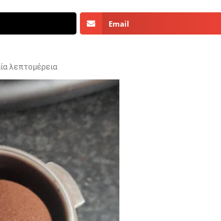
Email
αία λεπτομέρεια