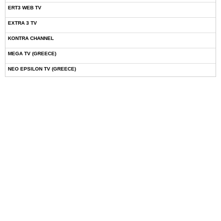
ERT3 WEB TV
EXTRA 3 TV
KONTRA CHANNEL
MEGA TV (GREECE)
NEO EPSILON TV (GREECE)
NOVASPORTS WEB TV
OMEGA TV (CYPRUS)
ONETV (GREECE)
OPEN BEYOND TV (GREECE)
SKAI TV (GREECE)
STAR TV (GREECE)
VOULI TV
ΕΛΛΗΝΙΚΕΣ ΤΑΙΝΙΕΣ ΟΝ DEMAND
ΝΕΑ ΤΗΛΕΟΡΑΣΗ ΚΡΗΤΗΣ