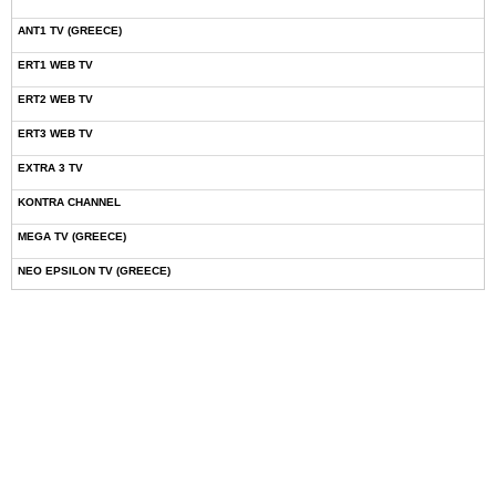
ANT1 TV (GREECE)
ERT1 WEB TV
ERT2 WEB TV
ERT3 WEB TV
EXTRA 3 TV
KONTRA CHANNEL
MEGA TV (GREECE)
NEO EPSILON TV (GREECE)
NOVASPORTS WEB TV
OMEGA TV (CYPRUS)
ONETV (GREECE)
OPEN BEYOND TV (GREECE)
SKAI TV (GREECE)
STAR TV (GREECE)