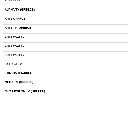
ACTION 24
ALPHA TV (GREECE)
ANT1 CYPRUS
ANT1 TV (GREECE)
ERT1 WEB TV
ERT2 WEB TV
ERT3 WEB TV
EXTRA 3 TV
KONTRA CHANNEL
MEGA TV (GREECE)
NEO EPSILON TV (GREECE)
NOVASPORTS WEB TV
OMEGA TV (CYPRUS)
ONETV (GREECE)
OPEN BEYOND TV (GREECE)