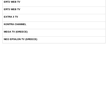
ERT2 WEB TV
ERT3 WEB TV
EXTRA 3 TV
KONTRA CHANNEL
MEGA TV (GREECE)
NEO EPSILON TV (GREECE)
NOVASPORTS WEB TV
OMEGA TV (CYPRUS)
ONETV (GREECE)
OPEN BEYOND TV (GREECE)
SKAI TV (GREECE)
STAR TV (GREECE)
VOULI TV
ΕΛΛΗΝΙΚΕΣ ΤΑΙΝΙΕΣ ΟΝ DEMAND
ΝΕΑ ΤΗΛΕΟΡΑΣΗ ΚΡΗΤΗΣ