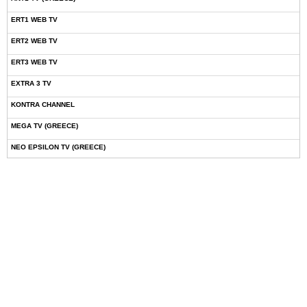
ERT1 WEB TV
ERT2 WEB TV
ERT3 WEB TV
EXTRA 3 TV
KONTRA CHANNEL
MEGA TV (GREECE)
NEO EPSILON TV (GREECE)
NOVASPORTS WEB TV
OMEGA TV (CYPRUS)
ONETV (GREECE)
OPEN BEYOND TV (GREECE)
SKAI TV (GREECE)
STAR TV (GREECE)
VOULI TV