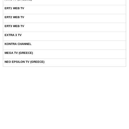
ERT1 WEB TV
ERT2 WEB TV
ERT3 WEB TV
EXTRA 3 TV
KONTRA CHANNEL
MEGA TV (GREECE)
NEO EPSILON TV (GREECE)
NOVASPORTS WEB TV
OMEGA TV (CYPRUS)
ONETV (GREECE)
OPEN BEYOND TV (GREECE)
SKAI TV (GREECE)
STAR TV (GREECE)
VOULI TV