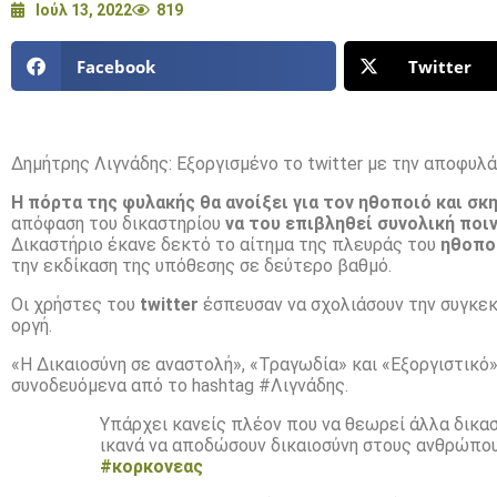
Ιούλ 13, 2022
819
Facebook
Twitter
Δημήτρης Λιγνάδης: Εξοργισμένο το twitter με την αποφυλά
Η πόρτα της φυλακής θα ανοίξει για τον ηθοποιό και σ
απόφαση του δικαστηρίου
να του επιβληθεί συνολική ποιν
Δικαστήριο έκανε δεκτό το αίτημα της πλευράς του
ηθοπο
την εκδίκαση της υπόθεσης σε δεύτερο βαθμό.
Οι χρήστες του
twitter
έσπευσαν να σχολιάσουν την συγκεκ
οργή.
«Η Δικαιοσύνη σε αναστολή», «Τραγωδία» και «Εξοργιστικό
συνοδευόμενα από το hashtag #Λιγνάδης.
Υπάρχει κανείς πλέον που να θεωρεί άλλα δικασ
ικανά να αποδώσουν δικαιοσύνη στους ανθρώπου
#κορκονεας