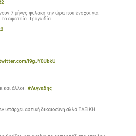
22
ουν 7 μήνες φυλακή την ώρα που ένοχοι για
 το εφετείο. Τραγωδία.
22
.twitter.com/I9gJY0UbkU
 και άλλοι .
#Λιγναδης
εν υπάρχει αστική δικαιοσύνη αλλά ΤΑΞΙΚΗ