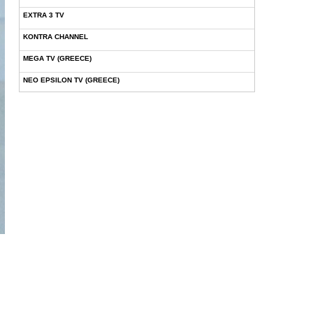
EXTRA 3 TV
KONTRA CHANNEL
MEGA TV (GREECE)
NEO EPSILON TV (GREECE)
NOVASPORTS WEB TV
OMEGA TV (CYPRUS)
ONETV (GREECE)
OPEN BEYOND TV (GREECE)
SKAI TV (GREECE)
STAR TV (GREECE)
VOULI TV
ΕΛΛΗΝΙΚΕΣ ΤΑΙΝΙΕΣ ΟΝ DEMAND
ΝΕΑ ΤΗΛΕΟΡΑΣΗ ΚΡΗΤΗΣ