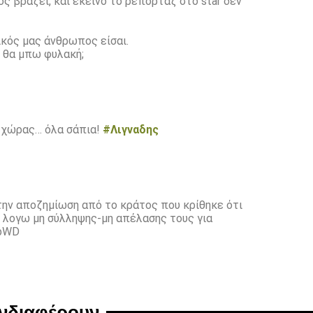
ος βράζει, και εκείνο το ρεπορτάζ στο star δεν
Δικός μας άνθρωπος είσαι.
ν θα μπω φυλακή;
ς χώρας… όλα σάπια!
#Λιγναδης
 την αποζημίωση από το κράτος που κρίθηκε ότι
 λογω μη σύλληψης-μη απέλασης τους για
TbWD
ενδιαφέρουν