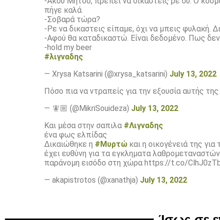
-Ακου Μήτσο, πρέπει να δικαστεις ρε συ. Ο κόσμ
πήγε καλά.
-Σοβαρά τώρα?
-Ρε να δικαστεις είπαμε, όχι να μπεις φυλακή. 
-Aφού θα καταδικαστώ. Είναι δεδομένο. Πως δε
-hold my beer
#λιγναδης
— Xrysa Katsarini (@xrysa_katsarini)
July 13, 2022
Πόσο πια να ντραπείς για την εξουσία αυτής τη
— 🧚🏼 (@MikriSouideza)
July 13, 2022
Και μέσα στην σαπιλα
#Λιγναδης
ένα φως ελπίδας
Δικαιώθηκε η
#Μυρτώ
και η οικογένειά της για
έχει ευθύνη για τα εγκληματα λαθρομεταναστών
παράνομη εισόδο στη χώρα https://t.co/ClhJ0z
— akapistrotos (@xanathja)
July 13, 2022
Ίσως σε 