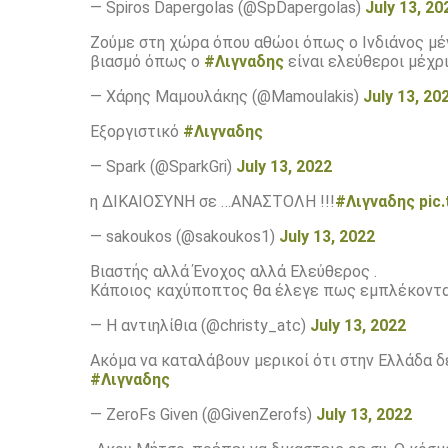
— Spiros Dapergolas (@SpDapergolas)
July 13, 20
Ζούμε στη χώρα όπου αθώοι όπως ο Ινδιάνος μέν
βιασμό όπως ο
#Λιγναδης
είναι ελεύθεροι μέχρι
— Χάρης Μαμουλάκης (@Mamoulakis)
July 13, 20
Εξοργιστικό
#Λιγναδης
— Spark (@SparkGri)
July 13, 2022
η ΔΙΚΑΙΟΣΥΝΗ σε …ΑΝΑΣΤΟΛΗ !!!
#Λιγναδης
pic
— sakoukos (@sakoukos1)
July 13, 2022
Βιαστής αλλά Ένοχος αλλά Ελεύθερος .
Κάποιος καχύποπτος θα έλεγε πως εμπλέκονται
— Η αντιηλίθια (@christy_atc)
July 13, 2022
Ακόμα να καταλάβουν μερικοί ότι στην Ελλάδα δ
#Λιγναδης
— ZeroFs Given (@GivenZerofs)
July 13, 2022