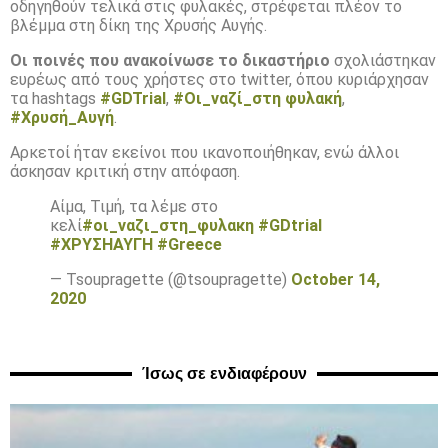
οδηγηθούν τελικά στις φυλακές, στρέφεται πλέον το
βλέμμα στη δίκη της Χρυσής Αυγής.
Οι ποινές που ανακοίνωσε το δικαστήριο
σχολιάστηκαν
ευρέως από τους χρήστες στο twitter, όπου κυριάρχησαν
τα hashtags
#GDTrial
,
#Οι_ναζί_στη φυλακή
,
#Χρυσή_Αυγή
.
Αρκετοί ήταν εκείνοι που ικανοποιήθηκαν, ενώ άλλοι
άσκησαν κριτική στην απόφαση.
Αίμα, Τιμή, τα λέμε στο
κελί
#οι_ναζι_στη_φυλακη
#GDtrial
#ΧΡΥΣΗΑΥΓΗ
#Greece
— Tsoupragette (@tsoupragette)
October 14,
2020
Ίσως σε ενδιαφέρουν