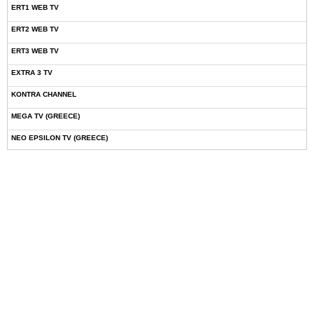
ERT1 WEB TV
ERT2 WEB TV
ERT3 WEB TV
EXTRA 3 TV
KONTRA CHANNEL
MEGA TV (GREECE)
NEO EPSILON TV (GREECE)
NOVASPORTS WEB TV
OMEGA TV (CYPRUS)
ONETV (GREECE)
OPEN BEYOND TV (GREECE)
SKAI TV (GREECE)
STAR TV (GREECE)
VOULI TV
ΕΛΛΗΝΙΚΕΣ ΤΑΙΝΙΕΣ ΟΝ DEMAND