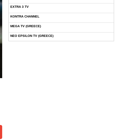
EXTRA 3 TV
KONTRA CHANNEL
MEGA TV (GREECE)
NEO EPSILON TV (GREECE)
NOVASPORTS WEB TV
OMEGA TV (CYPRUS)
ONETV (GREECE)
OPEN BEYOND TV (GREECE)
SKAI TV (GREECE)
STAR TV (GREECE)
VOULI TV
ΕΛΛΗΝΙΚΕΣ ΤΑΙΝΙΕΣ ΟΝ DEMAND
ΝΕΑ ΤΗΛΕΟΡΑΣΗ ΚΡΗΤΗΣ