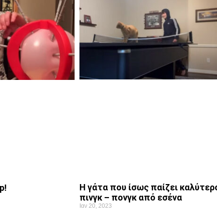
Η γάτα που ίσως παίζει καλύτερ
p!
πινγκ – πονγκ από εσένα
Ιαν 20, 2023