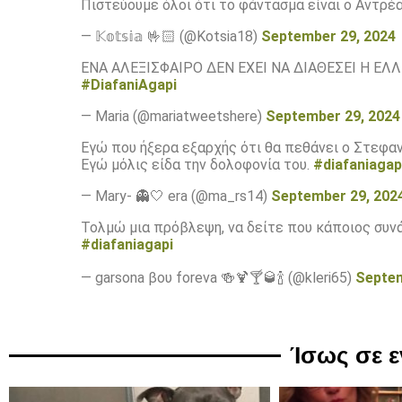
Πιστεύουμε όλοι ότι το φάντασμα είναι ο Αντρέ
— 𝕂𝕠𝕥𝕤𝕚𝕒 🤟🏻 (@Kotsia18)
September 29, 2024
ΕΝΑ ΑΛΕΞΙΣΦΑΙΡΟ ΔΕΝ ΕΧΕΙ ΝΑ ΔΙΑΘΕΣΕΙ Η ΕΛ
#DiafaniAgapi
— Maria (@mariatweetshere)
September 29, 2024
Εγώ που ήξερα εξαρχής ότι θα πεθάνει ο Στεφαν
Εγώ μόλις είδα την δολοφονία του.
#diafaniagap
— Mary- 👻🤍 era (@ma_rs14)
September 29, 202
Τολμώ μια πρόβλεψη, να δείτε που κάποιος συν
#diafaniagapi
— garsona βου foreva 🍻🍹🍸🥃🍾 (@kleri65)
Septem
Ίσως σε 