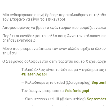
Μία ενδαφέρουσα σκηνή δράσης παρακολούθησαν οι τηλεθ
τον Στέφανο να είναι το επίκεντρο!
Αποφασισμένος να βρει το «φάντασμα» που μοιράζει ναρκωτ
Παρότι οι συνάδελφοί του αλλά και η Άννα τον καλούσαν, εκ
ζητήσει ενισχύσεις.
Μόνο που μπορεί να έπιασε τον έναν αλλά υπήρξε κι άλλος
τη μέση!
Ο Στέφανος δολοφονείται στην ταράτσα και το Χ έχει αρχ
Τελικά άλλος είναι το Φάντασμα – εγκληματίας κ
#DiafaniAgapi
— Καλωδιωμενη reloaded (@druginaplug)
Septemb
Τον έφαγαν μπαμπεσικα
#diafaniagapi
— Skroutzzzzzzzzz!!!!! (@skroutzblog)
September