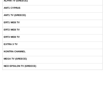
ALPHA TV (GREECE)
ANT1 CYPRUS
ANT1 TV (GREECE)
ERT1 WEB TV
ERT2 WEB TV
ERT3 WEB TV
EXTRA 3 TV
KONTRA CHANNEL
MEGA TV (GREECE)
NEO EPSILON TV (GREECE)
NOVASPORTS WEB TV
OMEGA TV (CYPRUS)
ONETV (GREECE)
OPEN BEYOND TV (GREECE)
SKAI TV (GREECE)