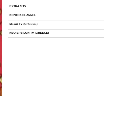
EXTRA 3 TV
KONTRA CHANNEL
MEGA TV (GREECE)
NEO EPSILON TV (GREECE)
NOVASPORTS WEB TV
OMEGA TV (CYPRUS)
ONETV (GREECE)
OPEN BEYOND TV (GREECE)
SKAI TV (GREECE)
STAR TV (GREECE)
VOULI TV
ΕΛΛΗΝΙΚΕΣ ΤΑΙΝΙΕΣ ΟΝ DEMAND
ΝΕΑ ΤΗΛΕΟΡΑΣΗ ΚΡΗΤΗΣ