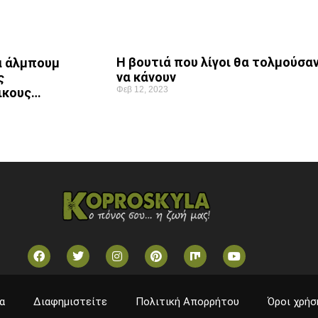
Η βουτιά που λίγοι θα τολμούσα
ά άλμπουμ
να κάνουν
ς
Φεβ 12, 2023
ικους…
α
Διαφημιστείτε
Πολιτική Απορρήτου
Όροι χρήσ