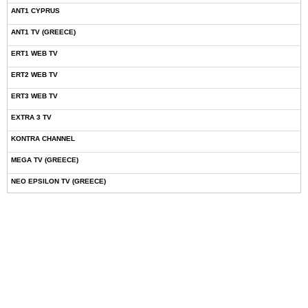
ANT1 CYPRUS
ANT1 TV (GREECE)
ERT1 WEB TV
ERT2 WEB TV
ERT3 WEB TV
EXTRA 3 TV
KONTRA CHANNEL
MEGA TV (GREECE)
NEO EPSILON TV (GREECE)
NOVASPORTS WEB TV
OMEGA TV (CYPRUS)
ONETV (GREECE)
OPEN BEYOND TV (GREECE)
SKAI TV (GREECE)