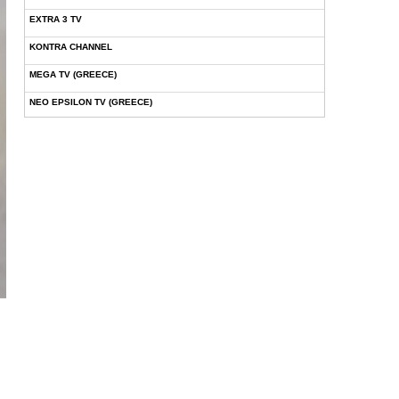
EXTRA 3 TV
KONTRA CHANNEL
MEGA TV (GREECE)
NEO EPSILON TV (GREECE)
NOVASPORTS WEB TV
OMEGA TV (CYPRUS)
ONETV (GREECE)
OPEN BEYOND TV (GREECE)
SKAI TV (GREECE)
STAR TV (GREECE)
VOULI TV
ΕΛΛΗΝΙΚΕΣ ΤΑΙΝΙΕΣ ΟΝ DEMAND
ΝΕΑ ΤΗΛΕΟΡΑΣΗ ΚΡΗΤΗΣ