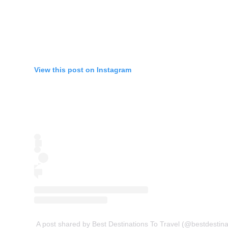
View this post on Instagram
A post shared by Best Destinations To Travel (@bestdestinat