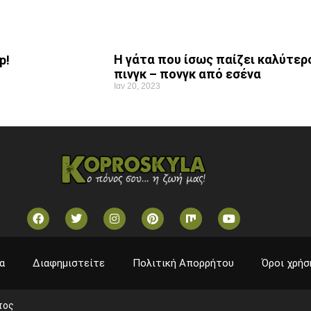
Η γάτα που ίσως παίζει καλύτερ
p!
πινγκ – πονγκ από εσένα
Ιαν 20, 2023
α
Διαφημιστείτε
Πολιτική Απορρήτου
Όροι χρήσ
τος