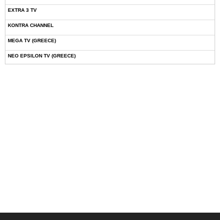
EXTRA 3 TV
KONTRA CHANNEL
MEGA TV (GREECE)
NEO EPSILON TV (GREECE)
NOVASPORTS WEB TV
OMEGA TV (CYPRUS)
ONETV (GREECE)
OPEN BEYOND TV (GREECE)
SKAI TV (GREECE)
STAR TV (GREECE)
VOULI TV
ΕΛΛΗΝΙΚΕΣ ΤΑΙΝΙΕΣ ΟΝ DEMAND
ΝΕΑ ΤΗΛΕΟΡΑΣΗ ΚΡΗΤΗΣ