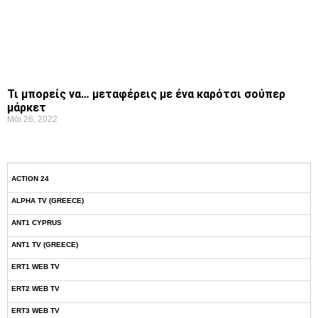
Τι μπορείς να… μεταφέρεις με ένα καρότσι σούπερ
μάρκετ
Μάι 26, 2022
ACTION 24
ALPHA TV (GREECE)
ANT1 CYPRUS
ANT1 TV (GREECE)
ERT1 WEB TV
ERT2 WEB TV
ERT3 WEB TV