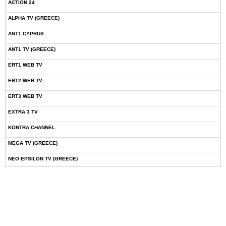
ACTION 24
ALPHA TV (GREECE)
ANT1 CYPRUS
ANT1 TV (GREECE)
ERT1 WEB TV
ERT2 WEB TV
ERT3 WEB TV
EXTRA 3 TV
KONTRA CHANNEL
MEGA TV (GREECE)
NEO EPSILON TV (GREECE)
NOVASPORTS WEB TV
OMEGA TV (CYPRUS)
ONETV (GREECE)
OPEN BEYOND TV (GREECE)