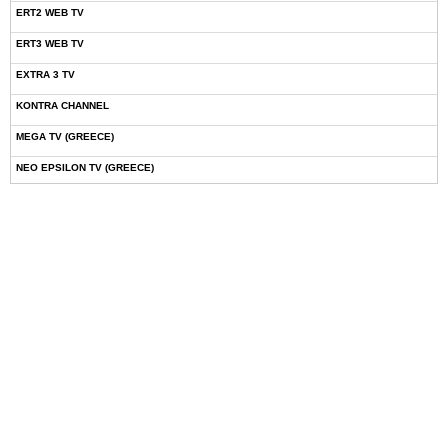
ERT2 WEB TV
ERT3 WEB TV
EXTRA 3 TV
KONTRA CHANNEL
MEGA TV (GREECE)
NEO EPSILON TV (GREECE)
NOVASPORTS WEB TV
OMEGA TV (CYPRUS)
ONETV (GREECE)
OPEN BEYOND TV (GREECE)
SKAI TV (GREECE)
STAR TV (GREECE)
VOULI TV
ΕΛΛΗΝΙΚΕΣ ΤΑΙΝΙΕΣ ΟΝ DEMAND
ΝΕΑ ΤΗΛΕΟΡΑΣΗ ΚΡΗΤΗΣ