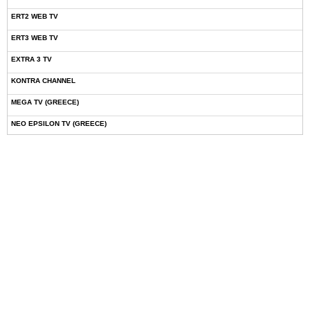
ERT2 WEB TV
ERT3 WEB TV
EXTRA 3 TV
KONTRA CHANNEL
MEGA TV (GREECE)
NEO EPSILON TV (GREECE)
NOVASPORTS WEB TV
OMEGA TV (CYPRUS)
ONETV (GREECE)
OPEN BEYOND TV (GREECE)
SKAI TV (GREECE)
STAR TV (GREECE)
VOULI TV
ΕΛΛΗΝΙΚΕΣ ΤΑΙΝΙΕΣ ΟΝ DEMAND