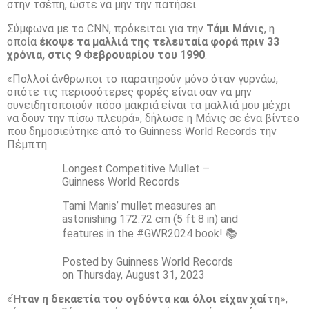
στην τσέπη, ώστε να μην την πατήσει.
Σύμφωνα με το CNN, πρόκειται για την
Τάμι Μάνις
, η
οποία
έκοψε τα μαλλιά της τελευταία φορά πριν 33
χρόνια, στις 9 Φεβρουαρίου του 1990
.
«Πολλοί άνθρωποι το παρατηρούν μόνο όταν γυρνάω,
οπότε τις περισσότερες φορές είναι σαν να μην
συνειδητοποιούν πόσο μακριά είναι τα μαλλιά μου μέχρι
να δουν την πίσω πλευρά», δήλωσε η Μάνις σε ένα βίντεο
που δημοσιεύτηκε από το Guinness World Records την
Πέμπτη.
Longest Competitive Mullet –
Guinness World Records
Tami Manis’ mullet measures an
astonishing 172.72 cm (5 ft 8 in) and
features in the #GWR2024 book! 📚
Posted by Guinness World Records
on Thursday, August 31, 2023
«
Ήταν η δεκαετία του ογδόντα και όλοι είχαν χαίτη
»,