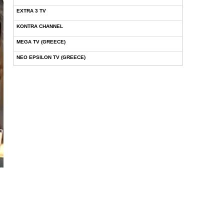
EXTRA 3 TV
KONTRA CHANNEL
MEGA TV (GREECE)
NEO EPSILON TV (GREECE)
NOVASPORTS WEB TV
OMEGA TV (CYPRUS)
ONETV (GREECE)
OPEN BEYOND TV (GREECE)
SKAI TV (GREECE)
STAR TV (GREECE)
VOULI TV
ΕΛΛΗΝΙΚΕΣ ΤΑΙΝΙΕΣ ΟΝ DEMAND
ΝΕΑ ΤΗΛΕΟΡΑΣΗ ΚΡΗΤΗΣ