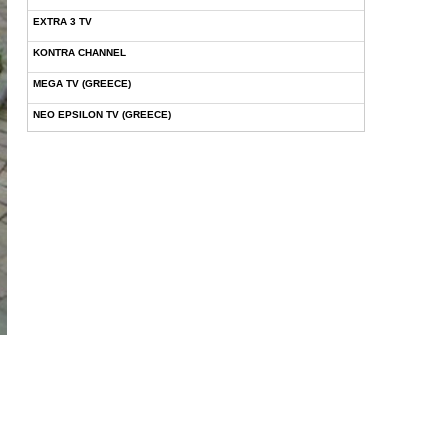
EXTRA 3 TV
KONTRA CHANNEL
MEGA TV (GREECE)
NEO EPSILON TV (GREECE)
NOVASPORTS WEB TV
OMEGA TV (CYPRUS)
ONETV (GREECE)
OPEN BEYOND TV (GREECE)
SKAI TV (GREECE)
STAR TV (GREECE)
VOULI TV
ΕΛΛΗΝΙΚΕΣ ΤΑΙΝΙΕΣ ΟΝ DEMAND
ΝΕΑ ΤΗΛΕΟΡΑΣΗ ΚΡΗΤΗΣ