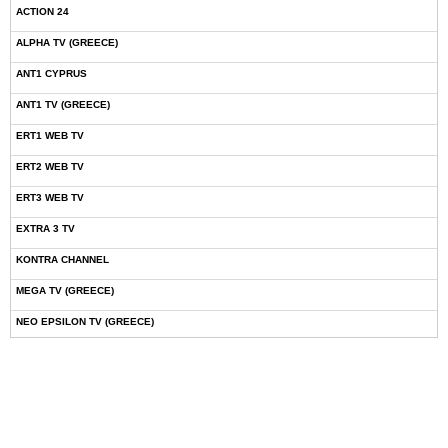
ACTION 24
ALPHA TV (GREECE)
ANT1 CYPRUS
ANT1 TV (GREECE)
ERT1 WEB TV
ERT2 WEB TV
ERT3 WEB TV
EXTRA 3 TV
KONTRA CHANNEL
MEGA TV (GREECE)
NEO EPSILON TV (GREECE)
NOVASPORTS WEB TV
OMEGA TV (CYPRUS)
ONETV (GREECE)
OPEN BEYOND TV (GREECE)